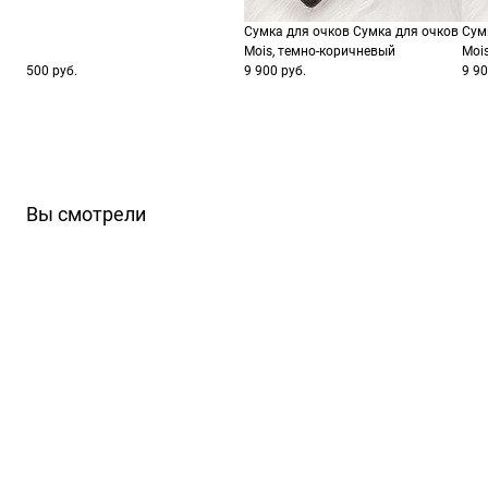
Производитель
Люксоттика групп С.п.А., Италия, площадь
Сумка для очков Сумка для очков
Сум
2
Mois, темно-коричневый
Moi
ШтрихКод
805
500 руб.
9 900 руб.
9 90
Вы смотрели