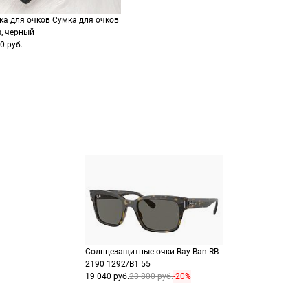
заказа
способах оплаты
 Цадорна 3,
ка для очков Сумка для очков
0123, Милан
Выберите способ опла
Оплатите покупку цел
s, черный
или частями в Сплит.
Оплатите часть от су
6597362542
0 руб.
Продолжить пок
Продолжить пок
Солнцезащитные очки Ray-Ban RB
2190 1292/B1 55
19 040 руб.
23 800 руб.
-20%