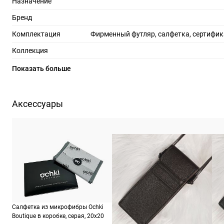
Назначение
Бренд
Комплектация
Фирменный футляр, салфетка, сертифик
Коллекция
Цвет линз
т
Показать больше
Материал линз
Защита линз
100%
Аксессуары
Степень затемнения
% светопропускания линз
RX-адаптация
Форма оправы
пря
Цвет оправы
черепаховый, коричневый 
Материал оправы
Салфетка из микрофибры Ochki
Страна производства
Boutique в коробке, серая, 20х20