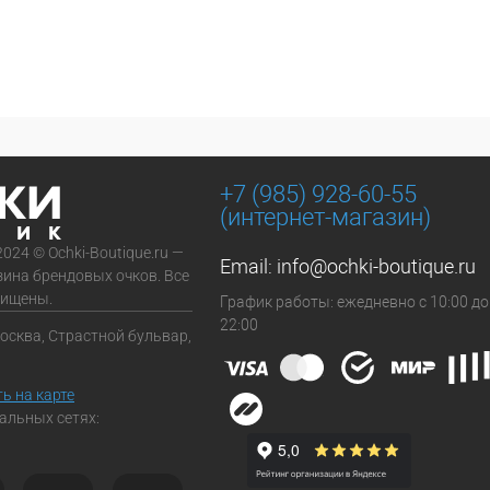
+7 (985) 928-60-55
(интернет-магазин)
2024 © Ochki-Boutique.ru —
Email:
info@ochki-boutique.ru
зина брендовых очков. Все
щищены.
График работы: ежедневно с 10:00 до
22:00
Москва, Страстной бульвар,
ь на карте
альных сетях: