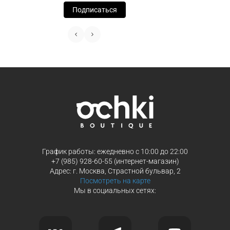
способах оплаты
Подписаться
Выберите способ оплаты «Долями»
Оплатите покупку целиком через Пэ
или частями в Сплит.
Оплатите часть от суммы заказа
Продолжить покупки
Продолжить покупки
График работы: ежедневно с 10:00 до 22:00
+7 (985) 928-60-55 (интернет-магазин)
Адрес: г. Москва, Страстной бульвар, 2
Посмотреть на карте
Мы в социальных сетях: