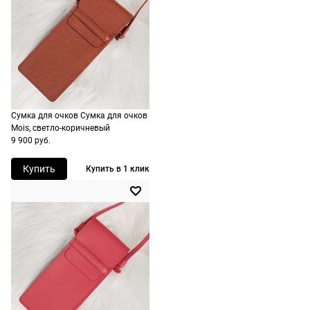
при
оформлении
заказа в
корзине.
Срочная
доставка
Сумка для очков Сумка для очков
По Москве
Mois, светло-коричневый
9 900 руб.
возможна
день в день,
Купить
Купить в 1 клик
по России
есть
экспресс-
доставка.