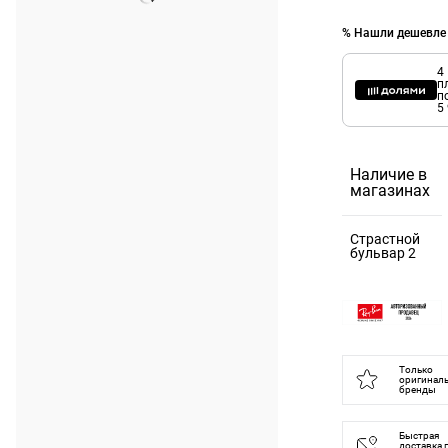
% Нашли дешевле
4
п
п
5
Наличие в
магазинах
Страстной
бульвар 2
125375,
Москва г, б-
р Страстной,
д. 2
Только
оригинал
бренды
Быстрая
доставка 