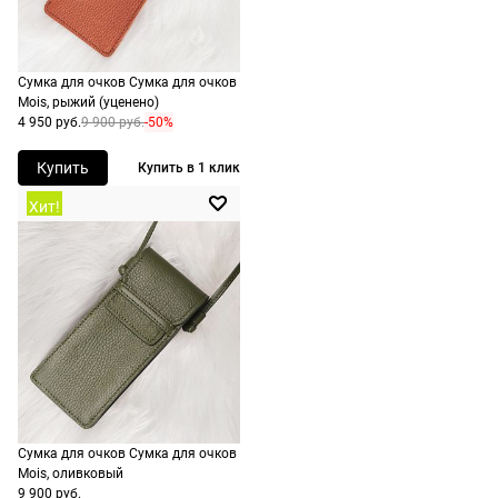
доставка.
Сумка для очков Сумка для очков
Mois, рыжий (уценено)
4 950 руб.
9 900 руб.
-50%
Купить
Купить в 1 клик
Хит!
Долями
Сплит от Яндекс Пэй
Сумка для очков Сумка для очков
Долями — сервис, позволяющий
Яндекс Пэй позволяет оплачивать очк
Mois, оливковый
разделить оплату покупок на четыре
оправы сразу или частями через Янде
9 900 руб.