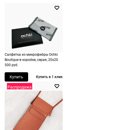
не нужно.
точку
России,
стоимость и
сроки
рассчитывают
при
оформлении
заказа в
Салфетка из микрофибры Ochki
Boutique в коробке, серая, 20х20
корзине.
500 руб.
Срочная
Купить
Купить в 1 клик
доставка
Распродажа
По Москве
возможна
день в день,
по России
есть
экспресс-