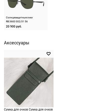
подойдут,
бесплатно,
ничего
Тип оправы
ободковая
на
оплачивать
следующий
Цвет оправы
серебряный
не нужно.
Солнцезащитные очки
день после
RB 3683 002/31 56
Материал оправы
металл
оформления
20 900 руб.
По России
Страна производства
Италия
заказа.
1500 руб.
Доставка за
Производитель
Люксоттика групп
включая
Аксессуары
МКАД
С.п.А., Италия, площадь
Цадорна 3, 20123,
доставку.
оплачивается
Милан
Оплата
дополнительн
очков на
ШтрихКод
8056597523172
— 700 руб.
месте после
независимо
примерки.
от суммы
Если очки не
выкупа.
подойдут,
дополнительн
По России
ничего
Доставляем
оплачивать
в любую
не нужно.
точку
Сумка для очков Сумка для очков