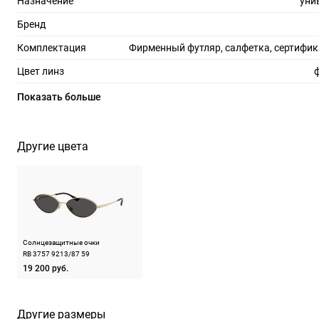
Назначение
уни
Бренд
Комплектация
Фирменный футляр, салфетка, сертифик
Цвет линз
Материал линз
по
Показать больше
Защита линз
100%
Степень затемнения
Другие цвета
RX-адаптация
Форма оправы
Тип оправы
Цвет оправы
пуш
Солнцезащитные очки
RB 3757 9213/87 59
Материал оправы
19 200 руб.
Страна производства
Производитель
Люксоттика групп С.п.А., Италия, площадь
Другие размеры
2