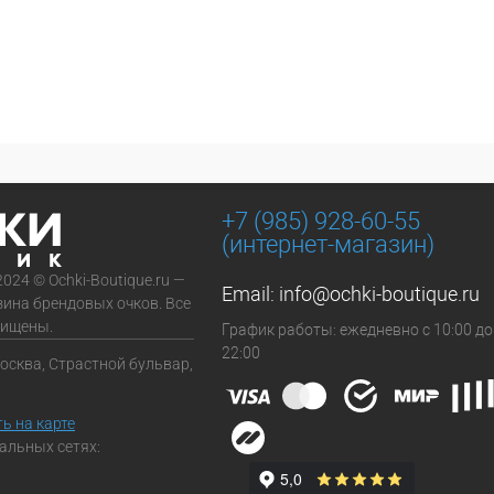
+7 (985) 928-60-55
(интернет-магазин)
2024 © Ochki-Boutique.ru —
Email:
info@ochki-boutique.ru
зина брендовых очков. Все
щищены.
График работы: ежедневно с 10:00 до
22:00
Москва, Страстной бульвар,
ь на карте
альных сетях: