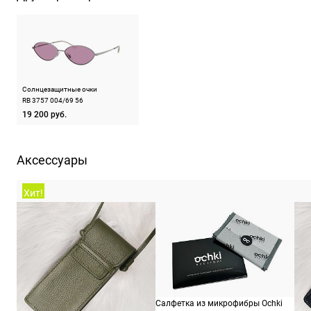
ШтрихКод
805
Солнцезащитные очки
RB 3757 004/69 56
19 200 руб.
Аксессуары
Хит!
Салфетка из микрофибры Ochki