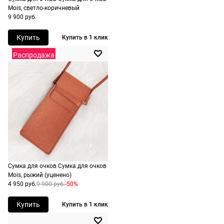
России,
Mois, светло-коричневый
9 900 руб.
стоимость и
сроки
Купить
Купить в 1 клик
рассчитывают
Распродажа
при
оформлении
заказа в
корзине.
Срочная
доставка
По Москве
возможна
день в день,
Сумка для очков Сумка для очков
Mois, рыжий (уценено)
по России
4 950 руб.
9 900 руб.
-50%
есть
экспресс-
Купить
Купить в 1 клик
доставка.