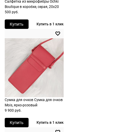
подойдут,
Салфетка из микрофибры Ochki
Boutique в коробке, серая, 20х20
дополнительн
По России
500 руб.
ничего
Доставляем
оплачивать
в любую
Купить
Купить в 1 клик
не нужно.
точку
России,
стоимость и
сроки
рассчитывают
при
оформлении
заказа в
корзине.
Сумка для очков Сумка для очков
Срочная
Mois, ярко-розовый
доставка
9 900 руб.
По Москве
возможна
Купить
Купить в 1 клик
день в день,