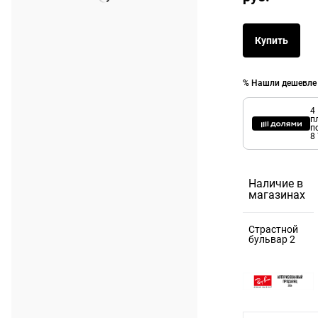
Купить
% Нашли дешевле
4
п
п
8
Наличие в
магазинах
Страстной
бульвар 2
125375,
Москва г, б-
р Страстной,
д. 2