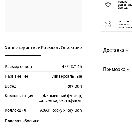
Только
оригинал
бренды
Быстрая
доставка 
всей Росс
Характеристики
Размеры
Описание
Доставка
Размер очков
47/23/145
Самовывоз
Примерка
На
Назначение
универсальные
Страстном
Бренд
Ray-Ban
По Москве и
бульваре, 2
до 10 км за
Комплектация
Фирменный футляр,
или в ТРЦ
салфетка, сертификат
МКАД
"Европейский".
Бесплатно,
Коллекция
A$AP Rocky x Ray-Ban
Резервируем
до 3-х пар
не более 3-х
Цвет линз
серый
Показать больше
очков,
пар на 3 дня.
Материал линз
поликарбонат
время