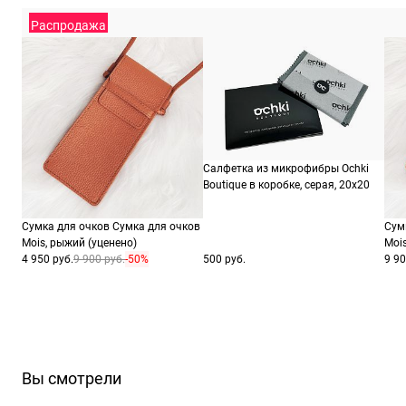
ШтрихКод
88
Распродажа
Салфетка из микрофибры Ochki
Boutique в коробке, серая, 20х20
Сумка для очков Сумка для очков
Сум
Mois, рыжий (уценено)
Moi
4 950 руб.
9 900 руб.
-50%
500 руб.
9 90
Вы смотрели