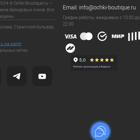
2024 © Ochki-Boutique.ru —
Email:
info@ochki-boutique.ru
зина брендовых очков. Все
щищены.
График работы: ежедневно с 10:00 до
22:00
Москва, Страстной бульвар,
ь на карте
альных сетях: