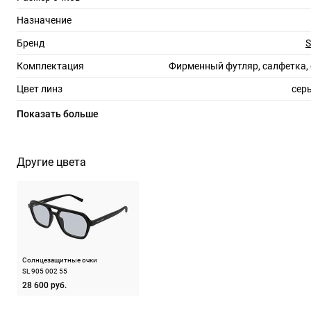
Назначение
Бренд
S
Комплектация
Фирменный футляр, салфетка,
Цвет линз
сер
Материал линз
Показать больше
Защита линз
100%
Степень затемнения
Другие цвета
RX-адаптация
Форма оправы
геом
Тип оправы
Цвет оправы
Солнцезащитные очки
Материал оправы
SL 905 002 55
28 600 руб.
Страна производства