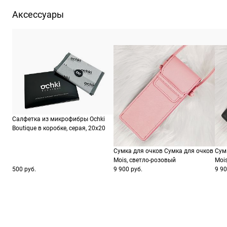
Производитель
Керинг Айвеа С.п.А. Виа Альтикьеро 180, 3
Аксессуары
ШтрихКод
88
Салфетка из микрофибры Ochki
Boutique в коробке, серая, 20х20
Сумка для очков Сумка для очков
Сум
Mois, светло-розовый
Moi
500 руб.
9 900 руб.
9 90