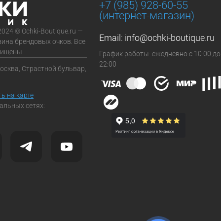
+7 (985) 928-60-55
(интернет-магазин)
2024 © Ochki-Boutique.ru —
Email:
info@ochki-boutique.ru
зина брендовых очков. Все
щищены.
График работы: ежедневно с 10:00 до
22:00
Москва, Страстной бульвар,
ь на карте
альных сетях: