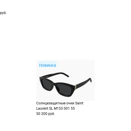
заказа
способах оплаты
9652606194
Выберите способ опла
Оплатите покупку цел
руб.
или частями в Сплит.
Оплатите часть от су
Продолжить пок
Продолжить пок
Новинка
Солнцезащитные очки Saint
Laurent SL M153 001 55
50 200 руб.