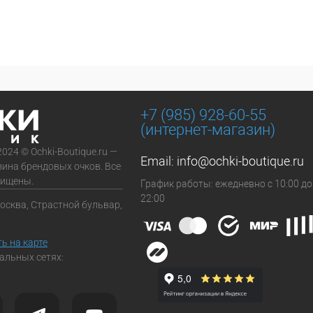
+7 (985) 928-60-55
(интернет-магазин)
2024 © Ochki-Boutique.ru —
Email:
info@ochki-boutique.ru
зина брендовых очков. Все
щищены.
График работы: ежедневно с 10:00 до
22:00
Москва, Страстной бульвар,
ь на карте
альных сетях: