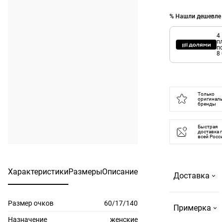
% Нашли дешевле
4
п
п
8
Только
оригинал
бренды
Быстрая
доставка 
всей Росс
Характеристики
Размеры
Описание
Доставка
Размер очков
60/17/140
Самовывоз
Примерка
На
Назначение
женские