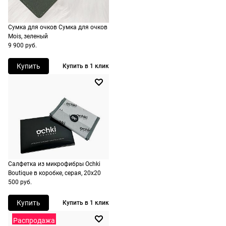
включая
ШтрихКод
2670004148992
МКАД
доставку.
оплачивается
Сумка для очков Сумка для очков
Оплата
дополнительн
Mois, зеленый
очков на
9 900 руб.
— 700 руб.
месте после
независимо
Купить
Купить в 1 клик
примерки.
от суммы
Если очки не
выкупа.
подойдут,
дополнительн
По России
ничего
Доставляем
оплачивать
в любую
не нужно.
точку
России,
Салфетка из микрофибры Ochki
стоимость и
Boutique в коробке, серая, 20х20
сроки
500 руб.
рассчитывают
Купить
Купить в 1 клик
при
оформлении
Распродажа