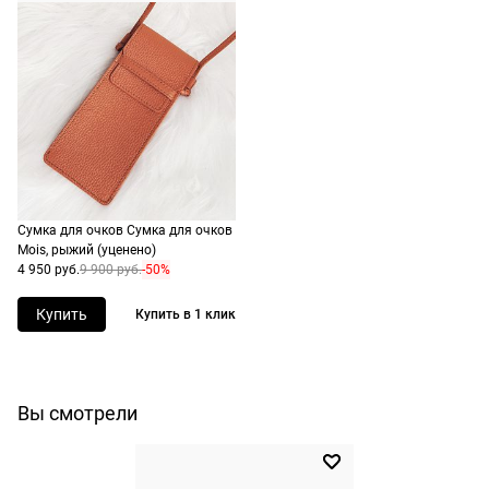
заказа в
корзине.
Срочная
доставка
По Москве
возможна
день в день,
по России
Сумка для очков Сумка для очков
есть
Mois, рыжий (уценено)
экспресс-
4 950 руб.
9 900 руб.
-50%
доставка.
Купить
Купить в 1 клик
Вы смотрели
Долями
Сплит от Яндекс Пэй
Долями — сервис, позволяющий
Яндекс Пэй позволяет оплачивать очк