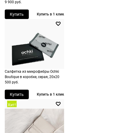
9 900 руб.
стоимость и
сроки
Купить
Купить в 1 клик
рассчитывают
при
оформлении
заказа в
корзине.
Срочная
доставка
Салфетка из микрофибры Ochki
По Москве
Boutique в коробке, серая, 20х20
возможна
500 руб.
день в день,
Купить
Купить в 1 клик
по России
есть
Хит!
экспресс-
доставка.