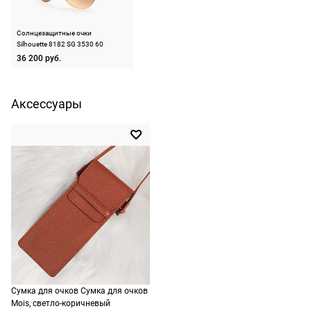
Страна производства
Австрия
на
оплачивать
следующий
Производитель
Силуэт Интернешинал
не нужно.
Солнцезащитные очки
Шмид АГ Постфач 538,
день после
Silhouette 8182 SG 3530 60
Еллбогнершрассе 24,
оформления
4020 Линз, Австрия
36 200 руб.
По России
заказа.
ШтрихКод
888465508824
1500 руб.
Доставка за
включая
Аксессуары
МКАД
доставку.
оплачивается
Оплата
дополнительн
очков на
— 700 руб.
месте после
независимо
примерки.
от суммы
Если очки не
выкупа.
подойдут,
дополнительн
По России
ничего
Доставляем
оплачивать
в любую
не нужно.
точку
Сумка для очков Сумка для очков
России,
Mois, светло-коричневый