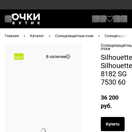
•
•
•
Главная
Каталог
Солнцезащитные очки
Солнцезащитные 
Солнцезащитн
очки
Silhouett
В наличии
Хит!
Silhouett
8182 SG
7530 60
36 200
руб.
Купить