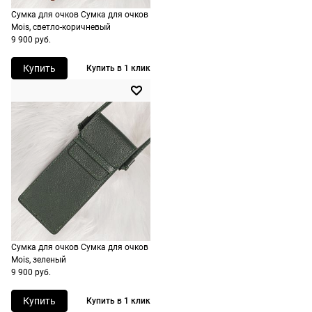
в любую
не нужно.
Сумка для очков Сумка для очков
точку
Mois, светло-коричневый
России,
9 900 руб.
стоимость и
сроки
Купить
Купить в 1 клик
рассчитывают
при
оформлении
заказа в
корзине.
Срочная
доставка
По Москве
возможна
Сумка для очков Сумка для очков
день в день,
Mois, зеленый
по России
9 900 руб.
есть
Купить
экспресс-
Купить в 1 клик