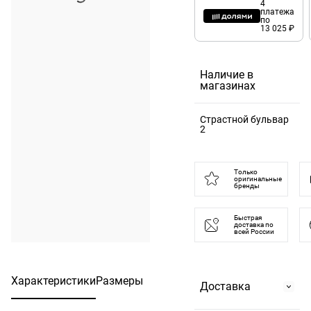
4
платежа
по
13 025 ₽
Наличие в
магазинах
Страстной бульвар
2
125375, Москва г, б-
р Страстной, д. 2
Только
оригинальные
бренды
Быстрая
доставка по
всей России
Характеристики
Размеры
Доставка