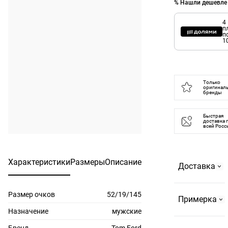
% Нашли дешевле
4
п
п
1
Только
оригинал
бренды
Быстрая
доставка 
всей Росс
Характеристики
Размеры
Описание
Доставка
Размер очков
52/19/145
Самовывоз
Примерка
На
Назначение
мужские
Страстном