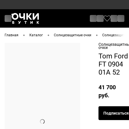
•
•
•
Главная
Каталог
Солнцезащитные очки
Солнцезащитные
Солнцезащитн
очки
Tom Ford
FT 0904
01A 52
41 700
руб.
Подписаться