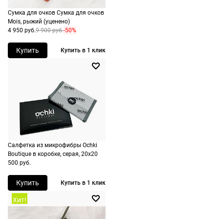
Лонгароне/стр./Италия
доставку.
оплачивается
Сумка для очков Сумка для очков
Оплата
дополнительн
ШтрихКод
Mois, рыжий (уценено)
889214479754
очков на
4 950 руб.
9 900 руб.
-50%
— 700 руб.
месте после
независимо
Купить
Купить в 1 клик
примерки.
от суммы
Если очки не
выкупа.
подойдут,
дополнительн
По России
ничего
Доставляем
оплачивать
в любую
не нужно.
точку
России,
Салфетка из микрофибры Ochki
стоимость и
Boutique в коробке, серая, 20х20
сроки
500 руб.
рассчитывают
Купить
Купить в 1 клик
при
оформлении
Хит!
заказа в