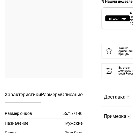
% Нашли дешевле
4
п
п
1
Только
оригинал
бренды
Быстрая
доставка 
всей Росс
Характеристики
Размеры
Описание
Доставка
Размер очков
55/17/140
Самовывоз
Примерка
На
Назначение
мужские
Страстном