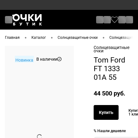
•
•
•
Главная
Каталог
Солнцезащитные очки
Солнцезащитные
Солнцезащитные
очки
Tom Ford
В наличии
Новинка
FT 1333
01A 55
44 500 руб.
Купи
Купить
1 кл
% Нашли дешевле