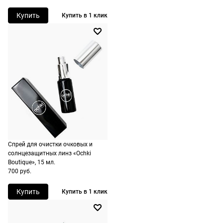
Срочная
доставка
Купить
Купить в 1 клик
По Москве
возможна день
в день, по
России есть
экспресс-
доставка.
Спрей для очистки очковых и
солнцезащитных линз «Ochki
Boutique», 15 мл.
700 руб.
Купить
Купить в 1 клик