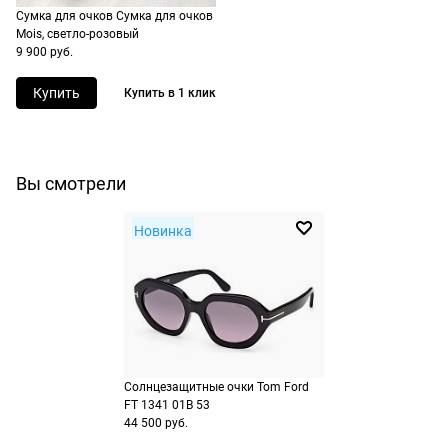
Как воспользоваться
недели.
Сумка для очков Сумка для очков
Mois, светло-розовый
Добавьте товар в корзину
9 900 руб.
Как воспользоваться
Перейдите на страницу оформления
Купить
Купить в 1 клик
Добавьте товар в корзину
заказа
Перейдите на страницу оформления
Выберите Яндекс Пэй или Сплит в
заказа
способах оплаты
Выберите способ оплаты «Долями»
Оплатите покупку целиком через Пэй
Вы смотрели
или частями в Сплит.
Оплатите часть от суммы заказа
Новинка
Продолжить покупки
Продолжить покупки
Солнцезащитные очки Tom Ford
FT 1341 01B 53
44 500 руб.