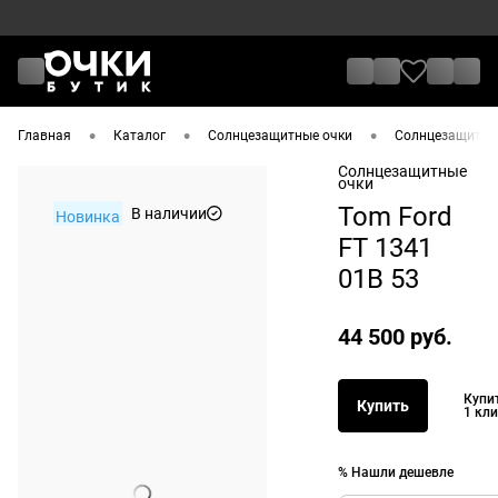
•
•
•
Главная
Каталог
Солнцезащитные очки
Солнцезащитные
Солнцезащитные
очки
Tom Ford
В наличии
Новинка
FT 1341
01B 53
44 500 руб.
Купи
Купить
1 кл
% Нашли дешевле