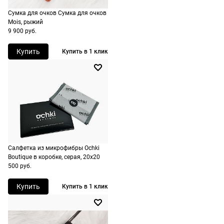
России,
Сумка для очков Сумка для очков
стоимость и
Mois, рыжий
9 900 руб.
сроки
рассчитываютс
Купить
Купить в 1 клик
при
оформлении
заказа в
корзине.
Срочная
доставка
По Москве
Салфетка из микрофибры Ochki
возможна
Boutique в коробке, серая, 20х20
день в день,
500 руб.
по России
Купить
Купить в 1 клик
есть
экспресс-
доставка.