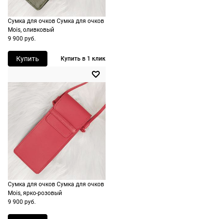
не нужно.
точку
Сумка для очков Сумка для очков
России,
Mois, оливковый
стоимость и
9 900 руб.
сроки
рассчитывают
Купить
Купить в 1 клик
при
оформлении
заказа в
корзине.
Срочная
доставка
По Москве
возможна
день в день,
Сумка для очков Сумка для очков
по России
Mois, ярко-розовый
есть
9 900 руб.
экспресс-