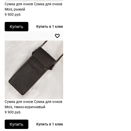
Сумка для очков Сумка для очков
России,
Mois, рыжий
стоимость и
9 900 руб.
сроки
рассчитывают
Купить
Купить в 1 клик
при
оформлении
заказа в
корзине.
Срочная
доставка
По Москве
возможна
день в день,
Сумка для очков Сумка для очков
по России
Mois, темно-коричневый
есть
9 900 руб.
экспресс-
доставка.
Купить
Купить в 1 клик