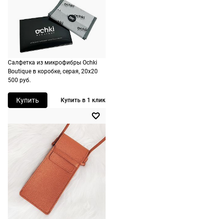
подойдут,
бесплатно,
Материал оправы
титан
ничего
на
Страна производства
Япония
оплачивать
следующий
не нужно.
Производитель
Мацуда Айвэа Джапан
день после
Ллк, 1-314-2, Омачи,
оформления
Факуй-Сити, Факуй,
По России
Факуй преферекчэ, 918-
заказа.
Салфетка из микрофибры Ochki
8116, Япония
1500 руб.
Boutique в коробке, серая, 20х20
Доставка за
500 руб.
включая
ШтрихКод
2730005359732
МКАД
доставку.
оплачивается
Купить
Купить в 1 клик
Оплата
дополнительн
очков на
— 700 руб.
месте после
независимо
примерки.
от суммы
Если очки не
выкупа.
подойдут,
дополнительн
По России
ничего
Доставляем
оплачивать
в любую
не нужно.
точку