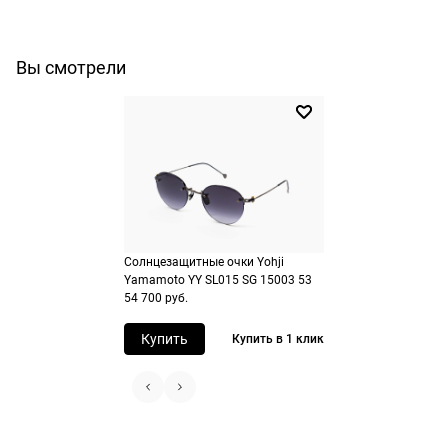
Долями
Сплит от Яндекс Пэй
Вы смотрели
Долями — сервис, позволяющий
Яндекс Пэй позволяет оплачивать очк
разделить оплату покупок на четыре
оправы сразу или частями через Янде
части. Просто оплатите часть от сумм
Сплит. Деньги списываются с банковс
заказа картой любого банка, а
карт, привязанных к аккаунту
оставшиеся три части будут списыват
пользователя в Яндексе.
автоматически с интервалом в две
Как воспользоваться
недели.
Солнцезащитные очки Yohji
Добавьте товар в корзину
Как воспользоваться
Yamamoto YY SL015 SG 15003 53
Перейдите на страницу оформления
54 700 руб.
Добавьте товар в корзину
заказа
Перейдите на страницу оформления
Выберите Яндекс Пэй или Сплит в
Купить
Купить в 1 клик
заказа
способах оплаты
Выберите способ оплаты «Долями»
Оплатите покупку целиком через Пэ
или частями в Сплит.
Оплатите часть от суммы заказа