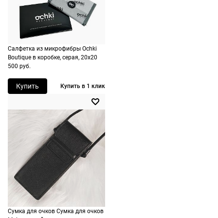
на
оплачивать
следующий
не нужно.
день после
оформления
По России
заказа.
Салфетка из микрофибры Ochki
1500 руб.
Boutique в коробке, серая, 20х20
Доставка за
500 руб.
включая
МКАД
доставку.
оплачивается
Купить
Купить в 1 клик
Оплата
дополнительн
очков на
— 700 руб.
месте после
независимо
примерки.
от суммы
Если очки не
выкупа.
подойдут,
дополнительн
По России
ничего
Доставляем
оплачивать
в любую
не нужно.
точку
Сумка для очков Сумка для очков
России,