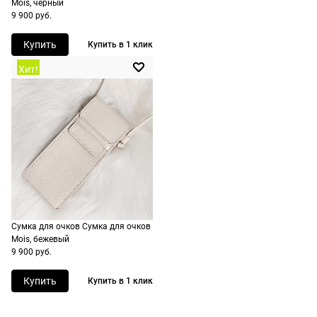
Mois, черный
стоимость и
9 900 руб.
сроки
рассчитывают
Купить
Купить в 1 клик
при
Хит!
оформлении
заказа в
корзине.
Срочная
доставка
По Москве
возможна
день в день,
Сумка для очков Сумка для очков
по России
Mois, бежевый
есть
9 900 руб.
экспресс-
доставка.
Купить
Купить в 1 клик