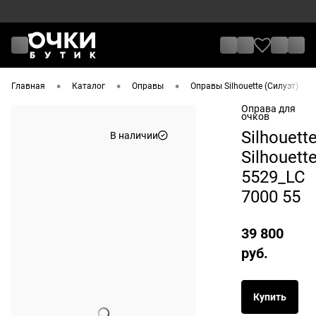
•
•
•
•
Главная
Каталог
Оправы
Оправы Silhouette (Силуэт)
Оправа для
очков
Silhouett
В наличии
Silhouett
5529_LC
7000 55
39 800
руб.
Купить