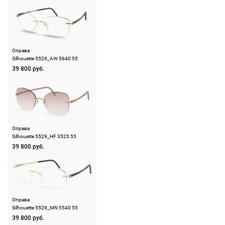
очки не
4020 Линз, Австрия
По Москве —
подойдут,
бесплатно,
ШтрихКод
888465485002
ничего
на
Назначение
мужские
оплачивать
следующий
Оправа
не нужно.
день после
Silhouette 5529_AW 5640 55
оформления
39 800 руб.
По России
заказа.
1500 руб.
Доставка за
включая
МКАД
доставку.
оплачивается
Оплата
дополнительн
Оправа
очков на
Silhouette 5529_HF 3525 55
— 700 руб.
39 800 руб.
месте после
независимо
примерки.
от суммы
Если очки не
выкупа.
подойдут,
дополнительн
Оправа
По России
Silhouette 5529_MN 5540 55
ничего
Доставляем
39 800 руб.
оплачивать