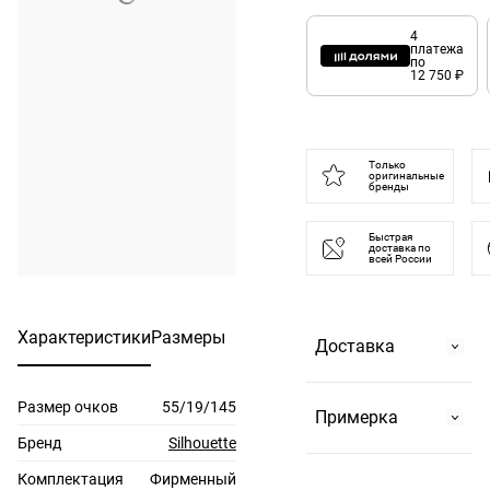
4
платежа
по
12 750 ₽
Только
оригинальные
бренды
Быстрая
доставка по
всей России
Характеристики
Размеры
Доставка
Размер очков
55/19/145
Самовывоз
Примерка
На Страстном
Бренд
Silhouette
бульваре, 2 или в
Комплектация
Фирменный
По Москве и до 10