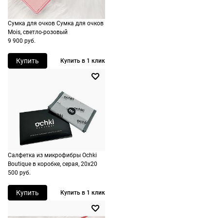
не нужно.
любую точку
России, стоимость и
Сумка для очков Сумка для очков
сроки
Mois, светло-розовый
рассчитываются
9 900 руб.
при оформлении
Купить
Купить в 1 клик
заказа в корзине.
Срочная доставка
По Москве
возможна день в
день, по России есть
экспресс-доставка.
Салфетка из микрофибры Ochki
Boutique в коробке, серая, 20х20
500 руб.
Купить
Купить в 1 клик