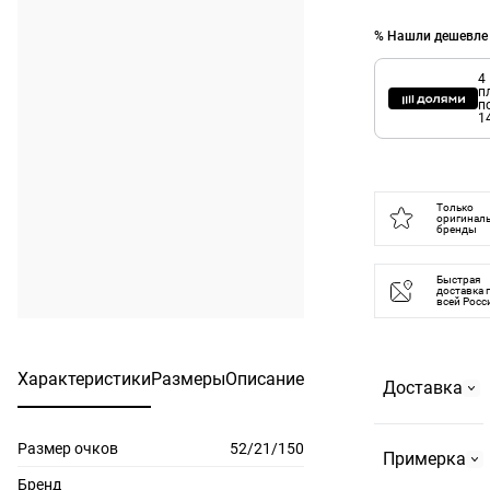
% Нашли дешевле
4
п
п
1
Только
оригинал
бренды
Быстрая
доставка 
всей Росс
Характеристики
Размеры
Описание
Доставка
Размер очков
52/21/150
Самовывоз
Примерка
На
Бренд