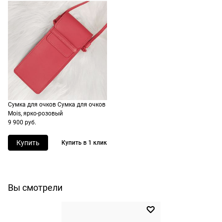
заказа в
корзине.
Срочная
доставка
По Москве
возможна
день в день,
по России
Сумка для очков Сумка для очков
есть
Mois, ярко-розовый
экспресс-
9 900 руб.
доставка.
Купить
Купить в 1 клик
Вы смотрели
Долями
Сплит от Яндекс Пэй
Долями — сервис, позволяющий
Яндекс Пэй позволяет оплачивать очк