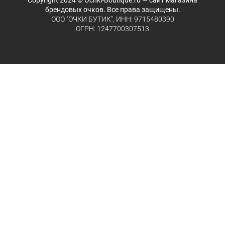
Copyright 2024 © Ochki-Boutique.ru — сайт магазина
брендовых очков. Все права защищены.
ООО "ОЧКИ БУТИК", ИНН: 9715480390
ОГРН: 1247700307513