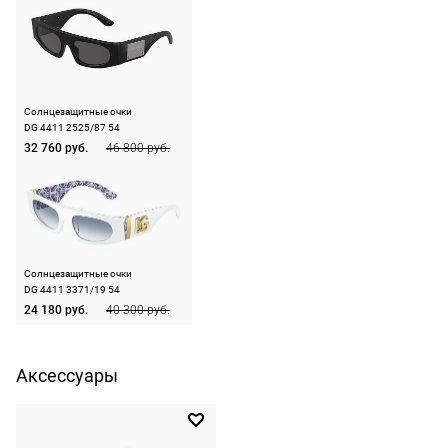
По Москве —
Материал оправы
ацетат
подойдут,
бесплатно,
ничего
Страна производства
Италия
на
оплачивать
следующий
Производитель
Люксоттика групп
не нужно.
С.п.А., Италия, площадь
день после
Цадорна 3, 20123,
Солнцезащитные очки
оформления
Милан
DG 4411 2525/87 54
По России
заказа.
32 760 руб.
46 800 руб.
ШтрихКод
8056597763134
1500 руб.
Доставка за
включая
МКАД
доставку.
оплачивается
Оплата
дополнительн
очков на
— 700 руб.
Солнцезащитные очки
месте после
независимо
DG 4411 3371/19 54
примерки.
24 180 руб.
40 300 руб.
от суммы
Если очки не
выкупа.
подойдут,
Аксессуары
дополнительн
По России
ничего
Доставляем
оплачивать
в любую