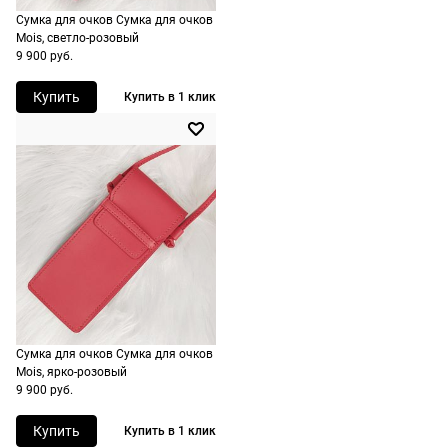
Сумка для очков Сумка для очков
Mois, светло-розовый
9 900 руб.
Купить
Купить в 1 клик
Сумка для очков Сумка для очков
Долями
Сплит от Яндекс Пэй
Mois, ярко-розовый
9 900 руб.
Долями — сервис, позволяющий
Яндекс Пэй позволяет оплачивать очк
разделить оплату покупок на четыре
оправы сразу или частями через Янде
Купить
Купить в 1 клик