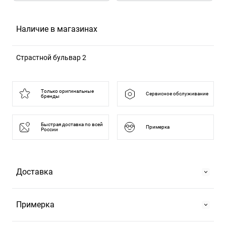
Наличие в магазинах
Страстной бульвар 2
125375, Москва г, б-р Страстной, д. 2
Только оригинальные
Сервисное обслуживание
бренды
Быстрая доставка по всей
Примерка
России
Доставка
Самовывоз
Примерка
На Страстном бульваре, 2 или в ТРЦ "Европейский".