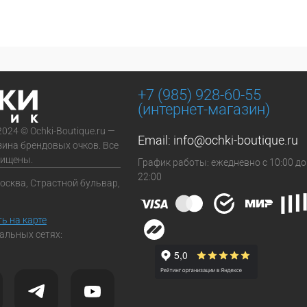
+7 (985) 928-60-55
(интернет-магазин)
2024 © Ochki-Boutique.ru —
Email:
info@ochki-boutique.ru
зина брендовых очков. Все
щищены.
График работы: ежедневно с 10:00 до
22:00
Москва, Страстной бульвар,
ь на карте
альных сетях: