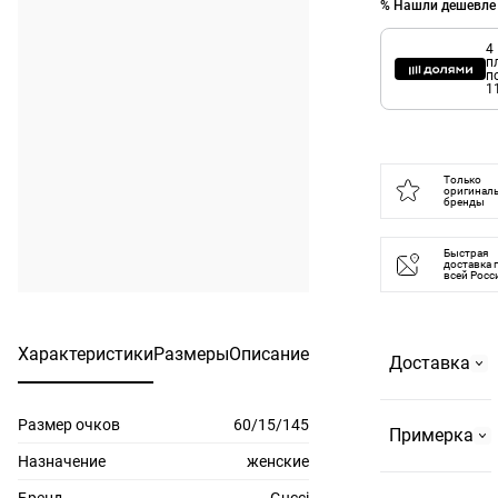
% Нашли дешевле
4
п
п
1
Только
оригинал
бренды
Быстрая
доставка 
всей Росс
Характеристики
Размеры
Описание
Доставка
Размер очков
60/15/145
Самовывоз
Примерка
На
Назначение
женские
Страстном