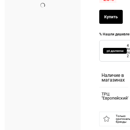
Купить
% Нашли дешевле
4
п
п
2
Наличие в
магазинах
ТРЦ
"Европейский"
121059,
Москва г, пл
Только
оригинал
Киевского
бренды
Вокзала, д. 2