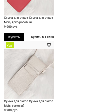
Доставляем
оплачивать
в любую
не нужно.
точку
Сумка для очков Сумка для очков
России,
Mois, ярко-розовый
стоимость и
9 900 руб.
сроки
рассчитывают
Купить
Купить в 1 клик
при
Хит!
оформлении
заказа в
корзине.
Срочная
доставка
По Москве
возможна
день в день,
Сумка для очков Сумка для очков
по России
Mois, бежевый
есть
9 900 руб.