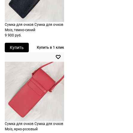
стоимость и
сроки
рассчитывают
Сумка для очков Сумка для очков
при
Mois, темно-синий
оформлении
9 900 руб.
заказа в
корзине.
Купить
Купить в 1 клик
Срочная
доставка
По Москве
возможна
день в день,
по России
есть
экспресс-
доставка.
Сумка для очков Сумка для очков
Mois, ярко-розовый