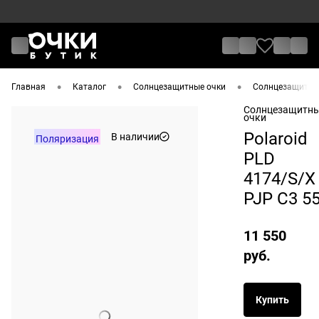
•
•
•
Главная
Каталог
Солнцезащитные очки
Солнцезащитные
Солнцезащитн
очки
Polaroid
В наличии
Поляризация
PLD
4174/S/X
PJP C3 5
11 550
руб.
Купить