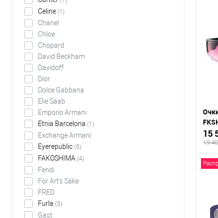
(1)
Celine
(1)
Chanel
К
Chloe
клик
Chopard
В
David Beckham
Davidoff
Dior
Dolce Gabbana
Elie Saab
Очк
Emporio Armani
FKS
Etnia Barcelona
(1)
15 
Exchange Armani
19 40
Eyerepublic
(5)
FAKOSHIMA
(4)
Расп
Fendi
For Art's Sake
FRED
К
Furla
клик
(3)
Gast