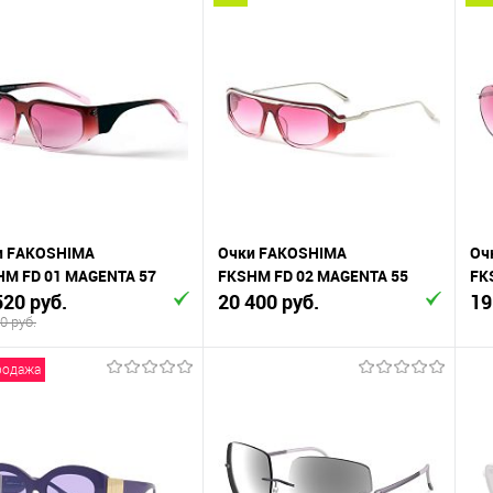
В корзину
В корзину
упить в 1
К
Купить в 1
К
сравнению
клик
сравнению
кли
 избранное
В наличии
В избранное
В наличии
и FAKOSHIMA
Очки FAKOSHIMA
Оч
HM FD 01 MAGENTA 57
FKSHM FD 02 MAGENTA 55
FK
520 руб.
20 400 руб.
19
0 руб.
родажа
В корзину
В корзину
упить в 1
К
Купить в 1
К
сравнению
клик
сравнению
кли