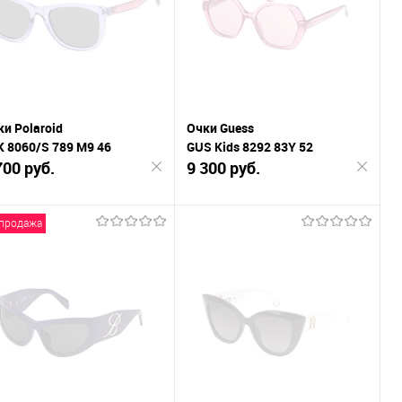
В
В
ранное
избранное
и Polaroid
Очки Guess
K 8060/S 789 M9 46
GUS Kids 8292 83Y 52
700 руб.
9 300 руб.
продажа
Подписаться
Подписаться
К
К
внению
сравнению
В
В
ранное
избранное