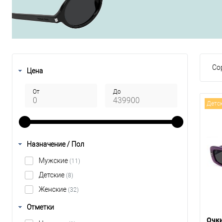
Со
Цена
От
До
Детс
Назначение / Пол
Мужские
(11)
Детские
(8)
Женские
(32)
Отметки
Очки