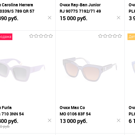
 Carolina Herrera
Очки Ray-Ban Junior
Очк
0339/S 789 QR 57
RJ 9077S 7192/71 49
PL
890 руб.
15 000 руб.
3 
родажа
Дет
Подписаться
Подписаться
К
нению
сравнению
сра
В
анное
избранное
изб
 Furla
Очки Max Co
Очк
a 710 3NN 54
MO 0106 83F 54
PL
800 руб.
13 000 руб.
6 
0 руб.