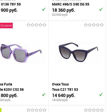
 0136 78Y 59
MARC 496/S S9E DG 55
 900 руб.
18 360 руб.
22 950 руб.
продажа
В корзину
В корзину
Купить в 1
К
Купить в 1
К
к
сравнению
клик
сравнению
В избранное
В наличии
В избранное
В наличии
и Furla
Очки Tous
la 620V C52 56
Tous C21 T81 53
 800 руб.
14 640 руб.
500 руб.
18 300 руб.
!