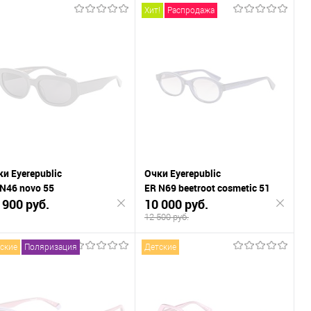
Хит!
Распродажа
Подписаться
Подписаться
К
К
внению
сравнению
В
В
ранное
избранное
и Eyerepublic
Очки Eyerepublic
 N46 novo 55
ER N69 beetroot cosmetic 51
 900 руб.
10 000 руб.
12 500 руб.
ские
Поляризация
Детские
Подписаться
Подписаться
К
К
внению
сравнению