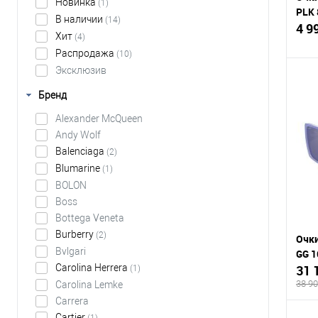
Новинка
(1)
PLK 
В наличии
(14)
4 9
Хит
(4)
Распродажа
(10)
Эксклюзив
Бренд
К
Alexander McQueen
клик
Andy Wolf
Balenciaga
(2)
В
Blumarine
(1)
BOLON
Boss
Bottega Veneta
Burberry
(2)
Очки
Bvlgari
GG 1
Carolina Herrera
31 
(1)
38 90
Carolina Lemke
Carrera
Cartier