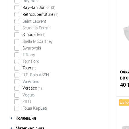
Ray-Ban
Ray-Ban Junior
(3)
Retrosuperfuture
(1)
Saint Laurent
К
Scuderia Ferrari
срав
Silhouette
(1)
В
Stella McCartney
избр
Swarovski
Tiffany
Tom Ford
Tous
(1)
Очки
U.S. Polo ASSN
BB 0
Valentino
40 
Versace
(1)
Vogue
ZILLI
Детс
Гоша Карцев
Коллекция
К
срав
Материал линз