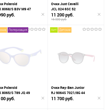
и Polaroid
Очки Just Cavalli
K 8068/S B3V M9 47
JCL 024 6SC 52
990 руб.
11 200 руб.
16 000 руб.
ские
Поляризация
Хит!
Детские
Подписаться
Подписаться
К
К
внению
сравнению
В
В
ранное
избранное
и Polaroid
Очки Ray-Ban Junior
K 8065/S 789 JQ 49
RJ 9064S 7021/8G 44
100 руб.
11 700 руб.