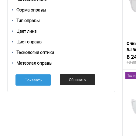
В
Форма оправы
избр
Тип оправы
Цвет линз
Цвет оправы
Очки
RJ 9
Технология оптики
8 2
10 30
Материал оправы
Поля
Сбросить
К
срав
В
избр