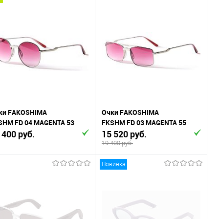
В корзину
В корзину
Купить в 1
К
Купить в 1
К
к
сравнению
клик
сравнению
В избранное
В наличии
В избранное
В наличии
ки FAKOSHIMA
Очки FAKOSHIMA
SHM FD 04 MAGENTA 53
FKSHM FD 03 MAGENTA 55
 400 руб.
15 520 руб.
19 400 руб.
Новинка
В корзину
В корзину
Купить в 1
К
Купить в 1
К
к
сравнению
клик
сравнению