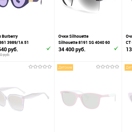
 избранное
В наличии
В избранное
В наличии
 Burberry
Очки Silhouette
Очк
361 3989/1A 51
Silhouette 8191 SG 4040 60
CT
540 руб.
34 400 руб.
13
0 руб.
Детские
Дет
В корзину
В корзину
упить в 1
К
Купить в 1
К
сравнению
клик
сравнению
сра
 избранное
В наличии
В избранное
В наличии
изб