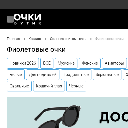
•
•
•
Главная
Каталог
Солнцезащитные очки
Фиолетовые очки
Фиолетовые очки
Новинки 2026
ВСЕ
Мужские
Женские
Авиаторы
Белые
Для водителей
Градиентные
Зеркальные
Овальные
Кошачий глаз
Черные