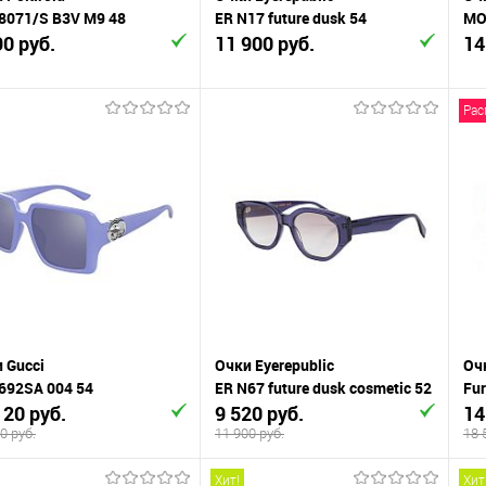
8071/S B3V M9 48
ER N17 future dusk 54
MO
90 руб.
11 900 руб.
14
Рас
В корзину
В корзину
упить в 1
К
Купить в 1
К
сравнению
клик
сравнению
кли
 избранное
В наличии
В избранное
В наличии
 Gucci
Очки Eyerepublic
Очк
692SA 004 54
ER N67 future dusk cosmetic 52
Fur
120 руб.
9 520 руб.
14
0 руб.
11 900 руб.
18 
Хит!
Хит