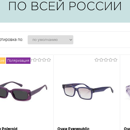
ртировка по:
кие
Поляризация
 Polaroid
Очки Eyerepublic
Оч