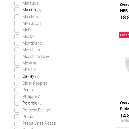
Matsuda
Очки
Max Co
HER 
(2)
18 
Max Mara
MAYBACH
McQ
Расп
Miu Miu
Montblanc
Moschino
К
Moschino Love
срав
Movitra
В
MYKITA
избр
Oakley
(1)
Oliver Peoples
Persol
Philippe V
Очки
Polaroid
(5)
Furl
Porsche Design
14 
Prada
18 50
Prada Linea Rossa