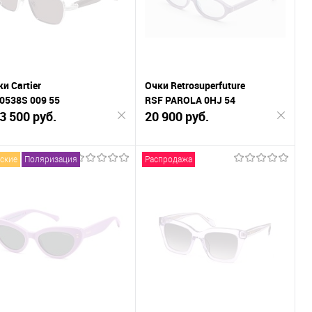
В избранное
В наличии
В избранное
В наличии
и Cartier
Очки Retrosuperfuture
 0538S 009 55
RSF PAROLA 0HJ 54
3 500 руб.
20 900 руб.
ские
Поляризация
Распродажа
Подписаться
Подписаться
К
К
внению
сравнению
В
В
ранное
избранное