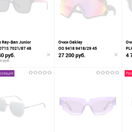
В
анное
избранное
изб
 Ray-Ban Junior
Очки Oakley
Очк
071S 7021/87 48
OO 9418 9418/29 45
PL
40 руб.
27 200 руб.
4 
0 руб.
ризация
Рас
Подписаться
Подписаться
К
нению
сравнению
сра
В
анное
избранное
изб