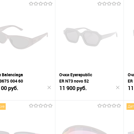
Подписаться
Подписаться
К
нению
сравнению
сра
В
анное
избранное
изб
 Balenciaga
Очки Eyerepublic
Очк
367S 004 60
ER N73 novo 52
ER
100 руб.
11 900 руб.
11
кие
Дет
Подписаться
Подписаться
К
нению
сравнению
сра