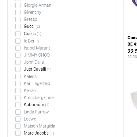
В
Giorgio Armani
Givenchy
Gresso
Gucci
(2)
Guess
(1)
Очки
Ic Berlin
BE 4
Isabel Marant
22 
JIMMY CHOO
32 20
John Dalia
Just Cavalli
(1)
Kaleos
Karl Lagerfeld
К
Kenzo
клик
Kreuzbergkinder
Kuboraum
(1)
В
Linda Farrow
Loewe
Maison Margiela
Marc Jacobs
(1)