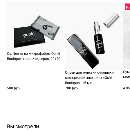
ШтрихКод
19
Р
Салфетка из микрофибры Ochki
Boutique в коробке, серая, 20х20
Сум
Спрей для очистки очковых и
Moi
солнцезащитных линз «Ochki
Boutique», 15 мл.
500 руб.
700 руб.
4 95
Вы смотрели