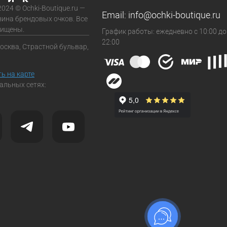
2024 © Ochki-Boutique.ru —
Email:
info@ochki-boutique.ru
зина брендовых очков. Все
щищены.
График работы: ежедневно с 10:00 до
22:00
Москва, Страстной бульвар,
ь на карте
альных сетях: