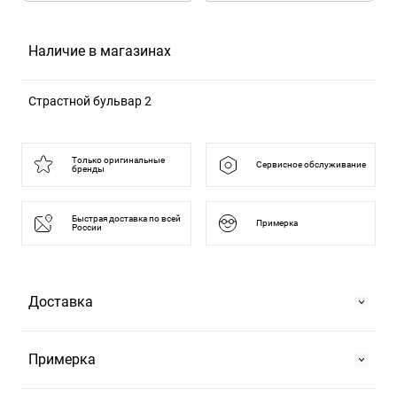
Наличие в магазинах
Страстной бульвар 2
125375, Москва г, б-р Страстной, д. 2
Только оригинальные
Сервисное обслуживание
бренды
Быстрая доставка по всей
Примерка
России
Доставка
Самовывоз
Примерка
На Страстном бульваре, 2 или в ТРЦ "Европейский".