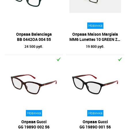
Отметки
Бренд
Новинка
Коллекция
Оправа Balenciaga
Оправа Maison Margiela
Материал линз
BB 0442OA 004 55
MM6 Lunettes 10 GREEN ZMI 53
24 500 руб.
19 800 руб.
Форма оправы
Тип оправы
Цвет линз
Цвет оправы
Технология оптики
Материал оправы
Новинка
Новинка
Оправа Gucci
Оправа Gucci
GG 1989O 002 56
GG 1989O 001 56