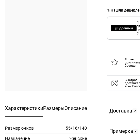
% Нашли дешевле
4
п
п
2
Только
оригинал
бренды
Быстрая
доставка 
всей Росс
Характеристики
Размеры
Описание
Доставка
Размер очков
55/16/140
Самовывоз
Примерка
На
Назначение
женские