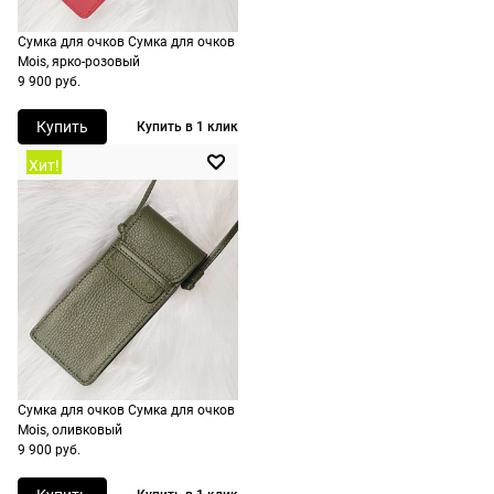
Вилланова, 4,
включая
МКАД
Лонгароне/стр./Италия
Сумка для очков Сумка для очков
доставку.
оплачивается
ШтрихКод
Mois, ярко-розовый
889214545169
Оплата
дополнительн
9 900 руб.
очков на
— 700 руб.
месте после
Купить
Купить в 1 клик
независимо
примерки.
от суммы
Хит!
Если очки не
выкупа.
подойдут,
дополнительн
По России
ничего
Доставляем
оплачивать
в любую
не нужно.
точку
России,
стоимость и
сроки
Сумка для очков Сумка для очков
рассчитывают
Mois, оливковый
при
9 900 руб.
оформлении